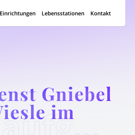
Einrichtungen
Lebensstationen
Kontakt
enst Gniebel
iesle im
Gemeinsamer Taufgottesdienst Gniebel + Rübgarten auf dem Wiesle im Auchtert(spät)