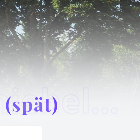
Gottesdienst Gniebel (spät)
 (spät)