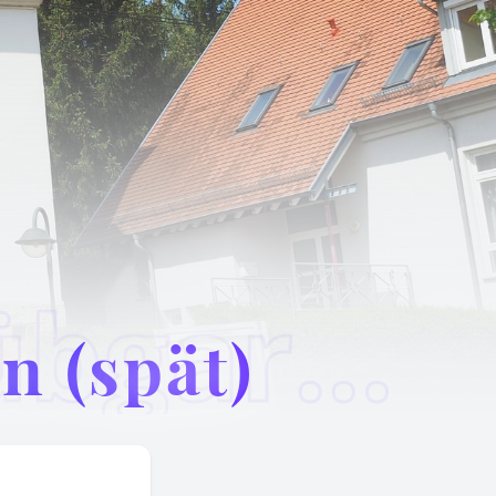
Gottesdienst Rübgarten (spät)
n (spät)